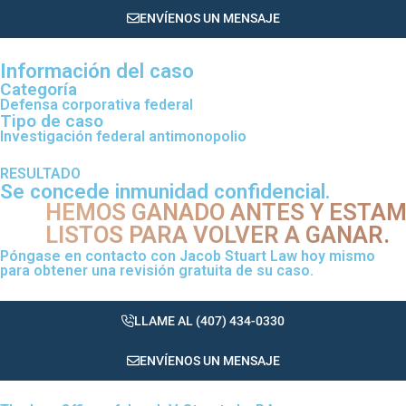
ENVÍENOS UN MENSAJE
Información del caso
Categoría
Defensa corporativa federal
Tipo de caso
Investigación federal antimonopolio
RESULTADO
Se concede inmunidad confidencial.
HEMOS GANADO ANTES Y ESTA
LISTOS PARA VOLVER A GANAR.
Póngase en contacto con Jacob Stuart Law hoy mismo
para obtener una revisión gratuita de su caso.
LLAME AL (407) 434-0330
ENVÍENOS UN MENSAJE