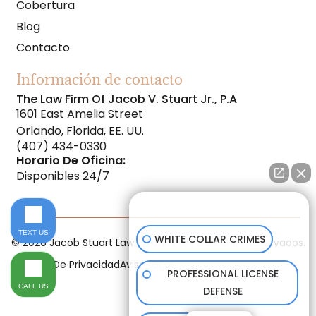
Cobertura
Blog
Contacto
Información de contacto
The Law Firm Of Jacob V. Stuart Jr., P.A
1601 East Amelia Street
Orlando, Florida, EE. UU.
(407) 434-0330
Horario De Oficina:
Disponibles 24/7
How can I help you?
TEXT US
WHITE COLLAR CRIMES
© 2026 Jacob Stuart Law - Todos Los Derechos Reservados.
Política De Privacidad
Aviso Legal
PROFESSIONAL LICENSE
CALL US
DEFENSE