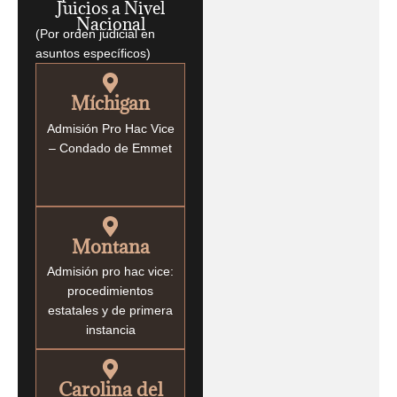
Juicios a Nivel
Nacional
(Por orden judicial en
asuntos específicos)
Míchigan
Admisión Pro Hac Vice
– Condado de Emmet
Montana
Admisión pro hac vice:
procedimientos
estatales y de primera
instancia
Carolina del