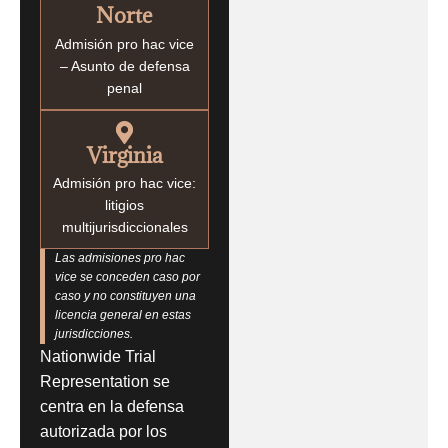
Norte
Admisión pro hac vice
– Asunto de defensa
penal
Virginia
Admisión pro hac vice:
litigios
multijurisdiccionales
Las admisiones pro hac
vice se conceden caso por
caso y no constituyen una
licencia general en estas
jurisdicciones.
Nationwide Trial
Representation se
centra en la defensa
autorizada por los